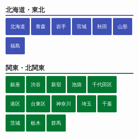
北海道・東北
北海道
青森
岩手
宮城
秋田
山形
福島
関東・北関東
銀座
渋谷
新宿
池袋
千代田区
港区
台東区
神奈川
埼玉
千葉
茨城
栃木
群馬