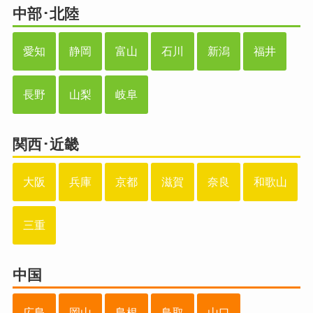
中部･北陸
愛知
静岡
富山
石川
新潟
福井
長野
山梨
岐阜
関西･近畿
大阪
兵庫
京都
滋賀
奈良
和歌山
三重
中国
広島
岡山
島根
鳥取
山口