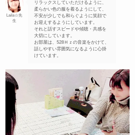
リラックスしていただけるように、
柔らかい色の服を着るようにして、
不安が少しでも和らぐように笑顔で
Laila☆先
生
お迎えするようにしています。
それと話すスピードや傾聴・共感を
大切にしています。
お部屋は、528Ｈｚの音楽をかけて、
話しやすい雰囲気になるように心掛
けています。