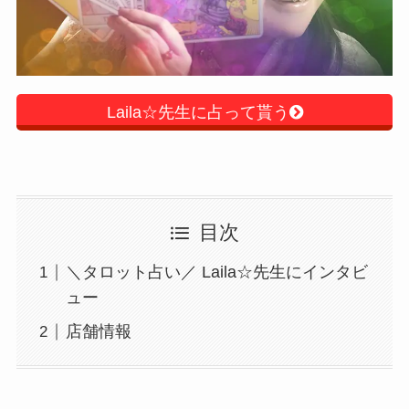
Laila☆先生に占って貰う
目次
＼タロット占い／ Laila☆先生にインタビ
ュー
店舗情報