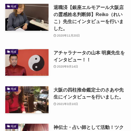
退職済【銀座エルモアール大阪店
地域
の霊感姓名判断師】Reiko（れい
こ）先生にインタビューを行いま
した。
2020年11月20日
アチャラナータの山本 明廣先生を
地域
インタビュー！！
2020年9月14日
大阪の四柱推命鑑定士のさあや先
地域
生にインタビューを行いました。
2021年3月10日
神伝士・占い師として活動！ツク
地域