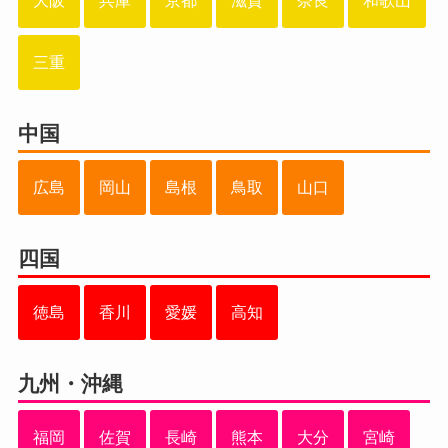
大阪
兵庫
京都
滋賀
奈良
和歌山
三重
中国
広島
岡山
島根
鳥取
山口
四国
徳島
香川
愛媛
高知
九州・沖縄
福岡
佐賀
長崎
熊本
大分
宮崎