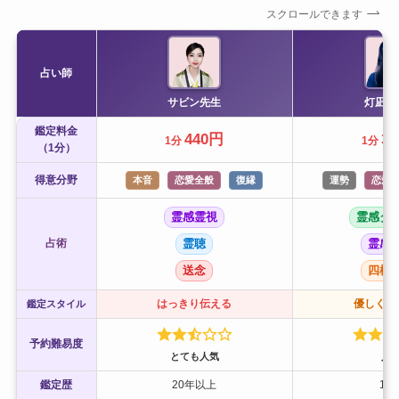
スクロールできます
占い師
サビン先生
灯凪子
鑑定料金
440円
3
1分
1分
（1分）
得意分野
本音
恋愛全般
復縁
運勢
恋愛
霊感霊視
霊感タ
占術
霊聴
霊感
送念
四柱
はっきり伝える
優しく寄
鑑定スタイル
予約難易度
とても人気
人
鑑定歴
20年以上
10