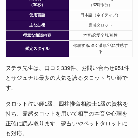
（30秒）
（320円/分）
使用言語
日本語（ネイティブ）
主な占術
霊感タロット
得意な相談内容
本音/恋愛全般/相性
傾聴する/深く濃厚/話に共感す
鑑定スタイル
る
ヌテラ先生は、口コミ339件、お問い合わせ951件
とサジュナル最多の人気を誇るタロット占い師で
す。
タロット占い師1級、四柱推命相談士1級の資格を
持ち、霊感タロットを用いて相手の本音や心理を
正確に読み取ります。夢占いやペットタロットに
も対応。