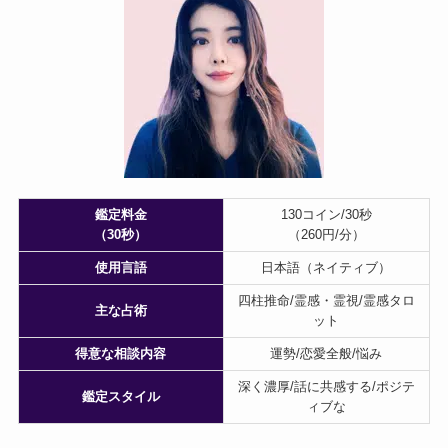
鑑定料金
130コイン/30秒
（30秒）
（260円/分）
使用言語
日本語（ネイティブ）
四柱推命/霊感・霊視/霊感タロ
主な占術
ット
得意な相談内容
運勢/恋愛全般/悩み
深く濃厚/話に共感する/ポジテ
鑑定スタイル
ィブな