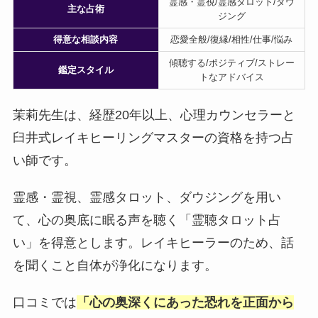
霊感・霊視/霊感タロット/ダウ
主な占術
ジング
得意な相談内容
恋愛全般/復縁/相性/仕事/悩み
傾聴する/ポジティブ/ストレー
鑑定スタイル
トなアドバイス
茉莉先生は、経歴20年以上、心理カウンセラーと
臼井式レイキヒーリングマスターの資格を持つ占
い師です。
霊感・霊視、霊感タロット、ダウジングを用い
て、心の奥底に眠る声を聴く「霊聴タロット占
い」を得意とします。レイキヒーラーのため、話
を聞くこと自体が浄化になります。
口コミでは
「心の奥深くにあった恐れを正面から