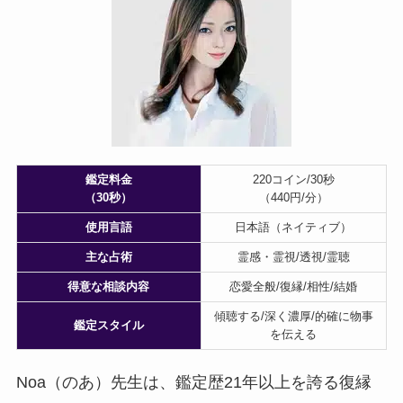
鑑定料金
220コイン/30秒
（30秒）
（440円/分）
使用言語
日本語（ネイティブ）
主な占術
霊感・霊視/透視/霊聴
得意な相談内容
恋愛全般/復縁/相性/結婚
傾聴する/深く濃厚/的確に物事
鑑定スタイル
を伝える
Noa（のあ）先生は、鑑定歴21年以上を誇る復縁