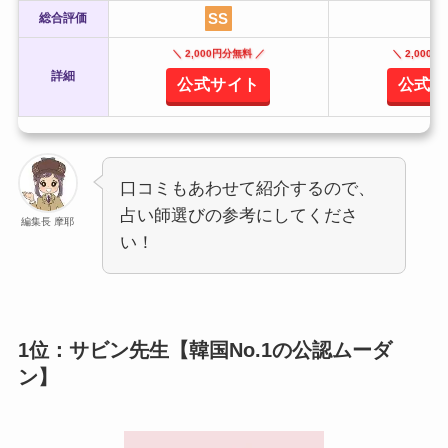
SS
S
総合評価
＼ 2,000円分無料 ／
＼ 2,000
詳細
公式サイト
公式サ
口コミもあわせて紹介するので、
占い師選びの参考にしてくださ
編集長 摩耶
い！
1位：サビン先生【韓国No.1の公認ムーダ
ン】