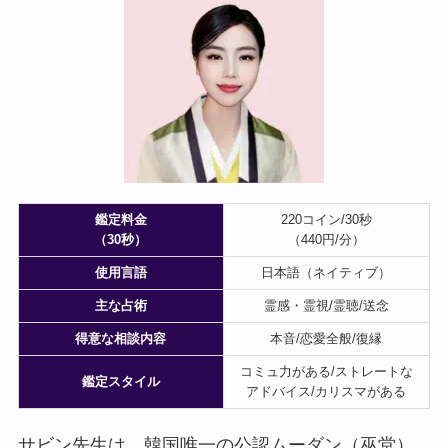
鑑定料金
220コイン/30秒
（30秒）
（440円/分）
使用言語
日本語（ネイティブ）
主な占術
霊感・霊視/霊聴/送念
得意な相談内容
本音/恋愛全般/復縁
コミュ力がある/ストレートな
鑑定スタイル
アドバイス/カリスマがある
サビン先生は、韓国唯一の公認ムーダン（巫堂）