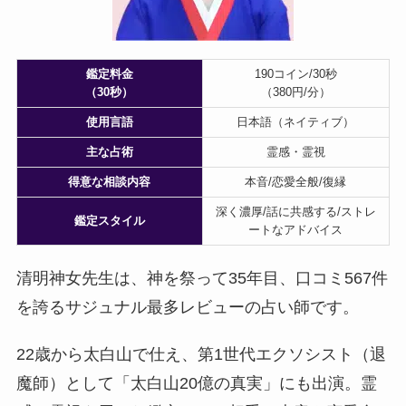
鑑定料金
190コイン/30秒
（30秒）
（380円/分）
使用言語
日本語（ネイティブ）
主な占術
霊感・霊視
得意な相談内容
本音/恋愛全般/復縁
深く濃厚/話に共感する/ストレ
鑑定スタイル
ートなアドバイス
清明神女先生は、神を祭って35年目、口コミ567件
を誇るサジュナル最多レビューの占い師です。
22歳から太白山で仕え、第1世代エクソシスト（退
魔師）として「太白山20億の真実」にも出演。霊