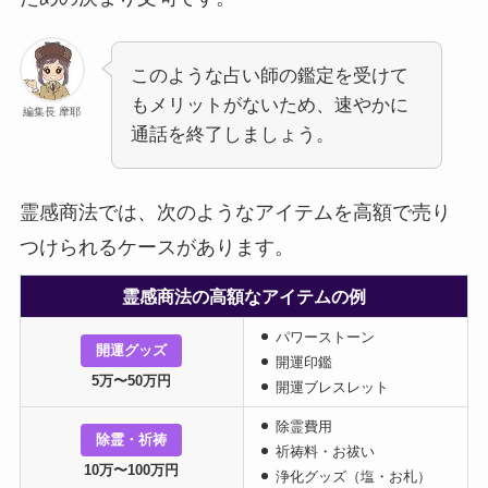
このような占い師の鑑定を受けて
もメリットがないため、速やかに
編集長 摩耶
通話を終了しましょう。
霊感商法では、次のようなアイテムを高額で売り
つけられるケースがあります。
霊感商法の高額なアイテムの例
パワーストーン
開運グッズ
開運印鑑
5万〜50万円
開運ブレスレット
除霊費用
除霊・祈祷
祈祷料・お祓い
10万〜100万円
浄化グッズ（塩・お札）