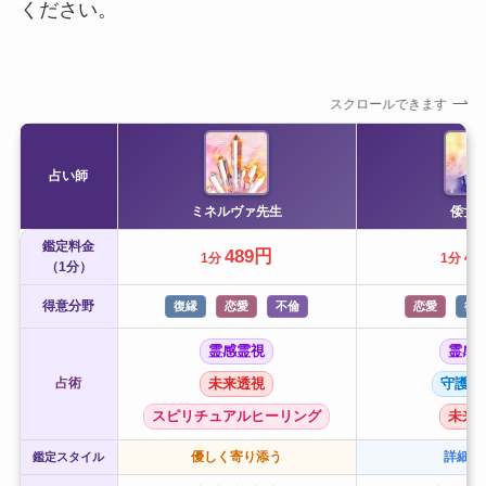
ください。
スクロールできます
占い師
ミネルヴァ先生
倭女
鑑定料金
489円
4
1分
1分
（1分）
得意分野
復縁
恋愛
不倫
恋愛
復
霊感霊視
霊感
占術
未来透視
守護霊
スピリチュアルヒーリング
未来
優しく寄り添う
詳細に
鑑定スタイル