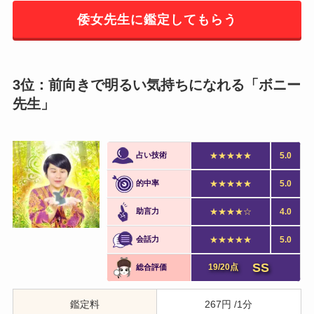
倭女先生に鑑定してもらう
3位：前向きで明るい気持ちになれる「ボニー
先生」
占い技術
★★★★★
5.0
的中率
★★★★★
5.0
助言力
★★★★☆
4.0
会話力
★★★★★
5.0
SS
19/20点
総合評価
鑑定料
267円 /1分