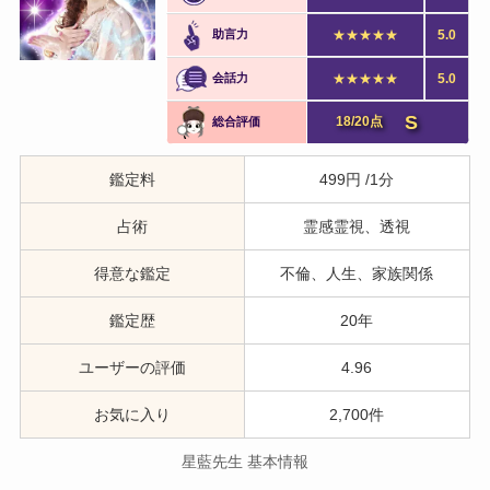
助言力
★★★★★
5.0
会話力
★★★★★
5.0
S
18/20点
総合評価
鑑定料
499円 /1分
占術
霊感霊視、透視
得意な鑑定
不倫、人生、家族関係
鑑定歴
20年
ユーザーの評価
4.96
お気に入り
2,700件
星藍先生 基本情報