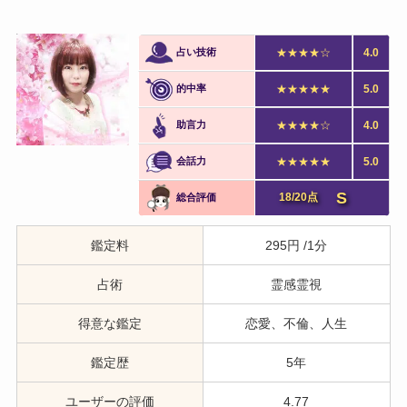
占い技術
★★★★☆
4.0
的中率
★★★★★
5.0
助言力
★★★★☆
4.0
会話力
★★★★★
5.0
S
18/20点
総合評価
鑑定料
295円 /1分
占術
霊感霊視
得意な鑑定
恋愛、不倫、人生
鑑定歴
5年
ユーザーの評価
4.77