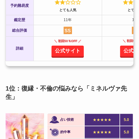
予約難易度
とても人気
とても
鑑定歴
11年
15
SS
S
総合評価
＼ 初回50％OFF ／
＼ 初回50％
詳細
公式サイト
公式サ
1位：復縁・不倫の悩みなら「ミネルヴァ先
生」
占い技術
★★★★★
5.0
的中率
★★★★★
5.0