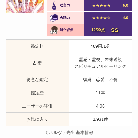
助言力
★★★★★
5.0
会話力
★★★★☆
4.0
SS
19/20点
総合評価
鑑定料
489円/1分
霊感・霊視、未来透視
占術
スピリチュアルヒーリング
得意な鑑定
復縁、恋愛、不倫
鑑定歴
11年
ユーザーの評価
4.96
お気に入り
2,931件
ミネルヴァ先生 基本情報