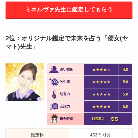
ミネルヴァ先生に鑑定してもらう
2位：オリジナル鑑定で未来を占う「倭女(ヤ
マト)先生」
占い技術
★★★★☆
4.0
的中率
★★★★★
5.0
助言力
★★★★★
5.0
会話力
★★★★★
5.0
SS
19/20点
総合評価
鑑定料
453円 /1分