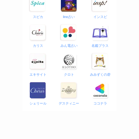
スピカ
line占い
インスピ
カリス
みん電占い
名鑑プラス
エキサイト
クロト
みみずくの砦
シェリール
デスティニー
ココナラ