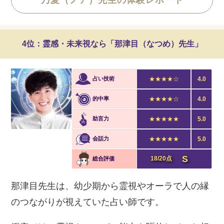
乃愛（ノア）先生の体験レポート
4位：霊感・未来視なら「那津目（なつめ）先生」
占い技術
★★★★☆
4.0
的中率
★★★★☆
4.0
助言力
★★★★★
5.0
会話力
★★★★★
5.0
S
18/20点
総合評価
那津目先生は、幼少期から霊視やオーラで人の縁
のつながりが視えていた占い師です。