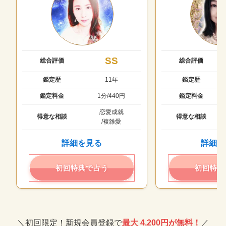
SS
総合評価
総合評価
鑑定歴
11年
鑑定歴
鑑定料金
1分/440円
鑑定料金
恋愛成就
得意な相談
得意な相談
/複雑愛
詳細を見る
詳細を
初回特典で占う
初回特典
＼初回限定！新規会員登録で
最大 4,200円が無料！
／