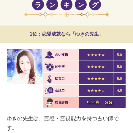
ラ
ン
キ
ン
グ
1位：恋愛成就なら「ゆきの先生」
占い技術
★★★★★
5.0
的中率
★★★★★
5.0
助言力
★★★★★
5.0
会話力
★★★★☆
4.0
SS
19/20点
総合評価
ゆきの先生は、霊感・霊視能力を持つ占い師で
す。