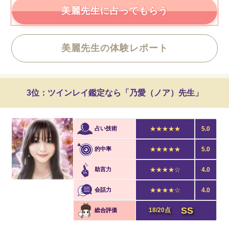
美麗先生に占ってもらう
美麗先生の体験レポート
3位：ツインレイ鑑定なら「乃愛（ノア）先生」
占い技術
★★★★★
5.0
的中率
★★★★★
5.0
助言力
★★★★☆
4.0
会話力
★★★★☆
4.0
SS
18/20点
総合評価