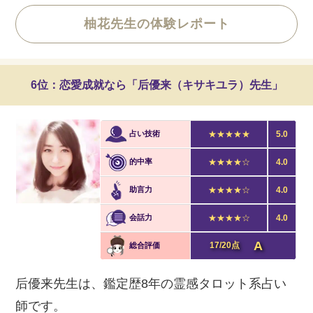
柚花先生の体験レポート
6位：恋愛成就なら「后優来（キサキユラ）先生」
占い技術
★★★★★
5.0
的中率
★★★★☆
4.0
助言力
★★★★☆
4.0
会話力
★★★★☆
4.0
A
17/20点
総合評価
后優来先生は、鑑定歴8年の霊感タロット系占い
師です。