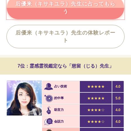
后優来（キサキユラ）
先生に占ってもら
う
后優来（キサキユラ）先生の体験レポー
ト
7位：霊感霊視鑑定なら「慈留（じる）先生」
占い技術
★★★★★
4.0
的中率
★★★★★
5.0
助言力
★★★★☆
4.0
会話力
★★★★☆
4.0