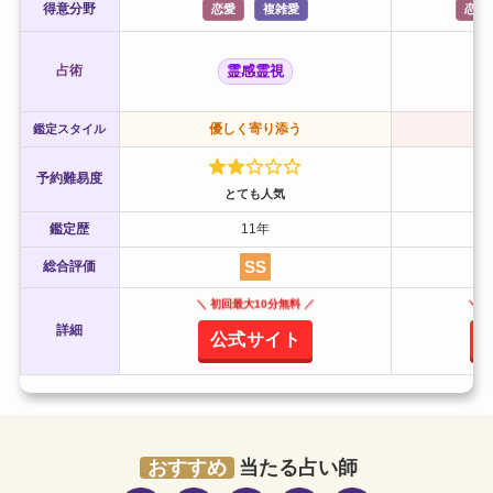
得意分野
恋愛
複雑愛
恋愛
占術
霊感霊視
優しく寄り添う
鑑定スタイル
予約難易度
とても人気
鑑定歴
11年
SS
総合評価
＼ 初回最大10分無料 ／
＼ 
詳細
公式サイト
おすすめ
当たる占い師