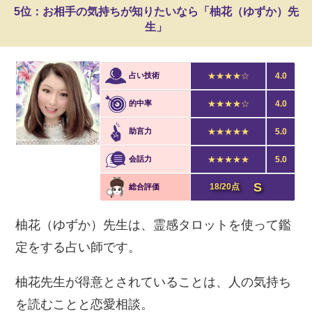
5位：お相手の気持ちが知りたいなら「柚花（ゆずか）先
生」
占い技術
★★★★☆
4.0
的中率
★★★★☆
4.0
助言力
★★★★★
5.0
会話力
★★★★★
5.0
S
18/20点
総合評価
柚花（ゆずか）先生は、霊感タロットを使って鑑
定をする占い師です。
柚花先生が得意とされていることは、人の気持ち
を読むことと恋愛相談。