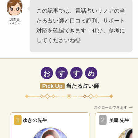
この記事では、電話占いリノアの当
調査員
たる占い師と口コミ評判、サポート
しょうこ
対応を確認できます！ぜひ、参考に
してくださいね◎
お
す
す
め
Pick Up
当たる占い師
スクロールできます
1
2
ゆきの先生
先生
美麗