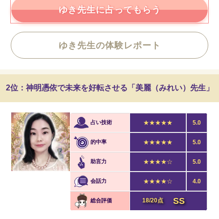
ゆき先生に占ってもらう
ゆき先生の体験レポート
2位：神明憑依で未来を好転させる「美麗（みれい）先生」
占い技術
★★★★★
5.0
的中率
★★★★★
5.0
助言力
★★★★☆
5.0
会話力
★★★★☆
4.0
SS
18/20点
総合評価