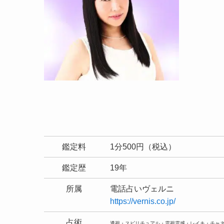
鑑定料
1分500円（税込）
鑑定歴
19年
所属
電話占いヴェルニ
https://vernis.co.jp/
占術
透視・スピリチュアル・霊視霊感・レイキ・チャ