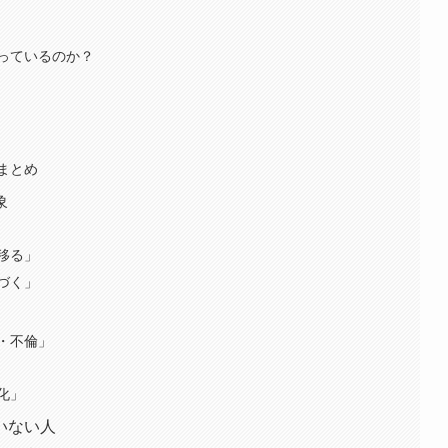
っているのか？
まとめ
象
移る」
づく」
・不倫」
化」
いない人