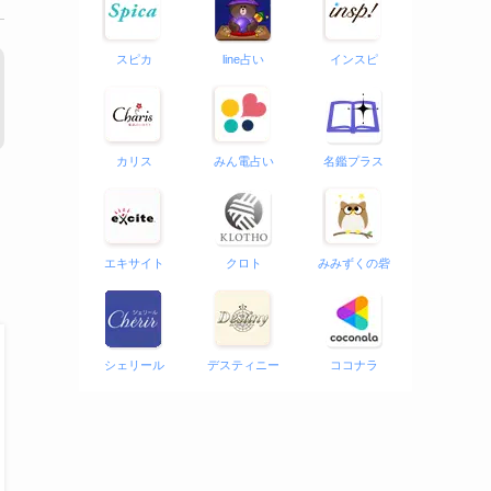
スピカ
line占い
インスピ
カリス
みん電占い
名鑑プラス
エキサイト
クロト
みみずくの砦
シェリール
デスティニー
ココナラ