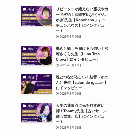
リピーターが絶えない霊視やカ
地域
ード占術！欧陽有紀(おうやん
ゆき)先生【Konohanaフォー
チュンハウス】にインタビュ
ー！
2025年6月26日
導きと癒しを届ける心強い！沢
地域
崎さくら先生【Luna Tres
Clova】にインタビュー！
2025年6月17日
魂とつながる占い！結音（ゆの
地域
ん）先生【salon de igaate∞】
にインタビュー！
2025年5月29日
人生の通過点に光を灯す占い
地域
師！Tommy先生【占いサロン
羅心盤立川店】にインタビュ
ー！
2025年5月28日