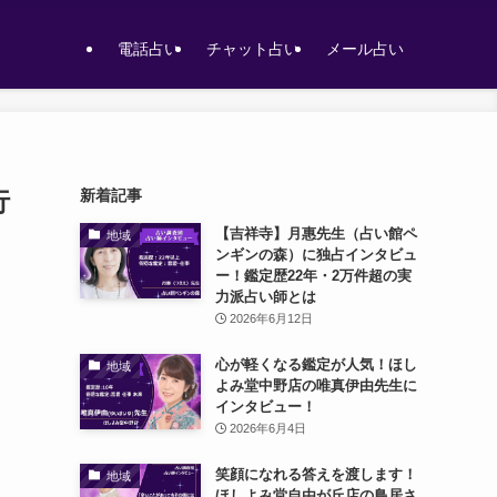
電話占い
チャット占い
メール占い
行
新着記事
【吉祥寺】月惠先生（占い館ペ
地域
ンギンの森）に独占インタビュ
ー！鑑定歴22年・2万件超の実
力派占い師とは
2026年6月12日
心が軽くなる鑑定が人気！ほし
地域
よみ堂中野店の唯真伊由先生に
インタビュー！
2026年6月4日
笑顔になれる答えを渡します！
地域
ほしよみ堂自由が丘店の鳥居さ