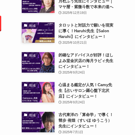
月杜ふう先生にインタビュー｜
マヤ暦・紫微斗数で本来の道へ
2025年12月19日
タロットと対話力で願いを現実
地域
に導く！Haruhi先生【Salon
Haruhi】にインタビュー！
2025年10月21日
的確なアドバイスが好評！ほし
地域
よみ堂金沢店の海月ラビィ先生
にインタビュー！
2025年9月24日
心温まる鑑定が人気！Camy先
地域
生【占いサロン羅心盤下北沢
店】にインタビュー！
2025年9月24日
古代東洋の「算命学」で導く！
地域
彗步 侑煌（すいほ ゆうこう）
先生にインタビュー！
2025年7月1日