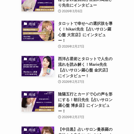
り先生にインタビュー
2026年3月6日
タロットで幸せへの選択肢を導
地域
く！hikari先生【占いサロン羅
心盤 大宮店】にインタビュ
ー！
2026年2月27日
西洋占星術とタロットで人生の
地域
流れを読み解く！Marie先生
【占いサロン羅心盤 金沢店】
にインタビュー！
2026年2月27日
陰陽五行とカードで心の声を形
地域
にする！朝日先生【占いサロン
羅心盤 博多店】にインタビュ
ー！
2026年2月27日
【中目黒】占いサロン曼荼羅の
地域