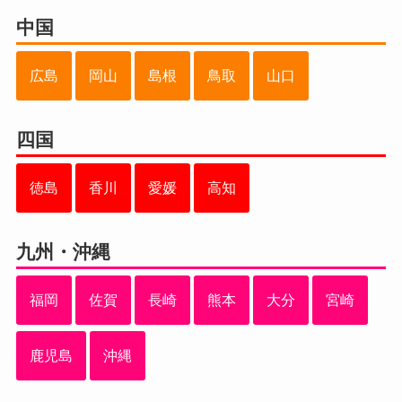
中国
広島
岡山
島根
鳥取
山口
四国
徳島
香川
愛媛
高知
九州・沖縄
福岡
佐賀
長崎
熊本
大分
宮崎
鹿児島
沖縄