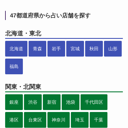
47都道府県から占い店舗を探す
北海道・東北
北海道
青森
岩手
宮城
秋田
山形
福島
関東・北関東
銀座
渋谷
新宿
池袋
千代田区
港区
台東区
神奈川
埼玉
千葉