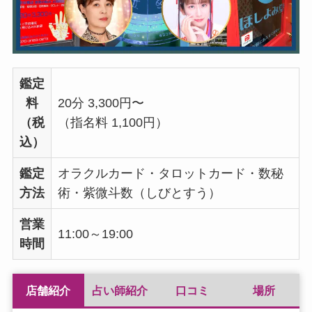
鑑定
料
20分 3,300円〜
（税
（指名料 1,100円）
込）
鑑定
オラクルカード・タロットカード・数秘
方法
術・紫微斗数（しびとすう）
営業
11:00～19:00
時間
店舗紹介
占い師紹介
口コミ
場所