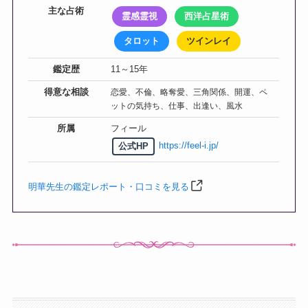
主な占術
霊感霊視
西洋占星術
タロット
ツインレイ
鑑定歴
11～15年
得意な相談
恋愛、不倫、略奪愛、三角関係、開運、ペ
ットの気持ち、仕事、出逢い、風水
所属
フィール
https://feel-i.jp/
公式HP
明華先生の鑑定レポート・口コミを見る