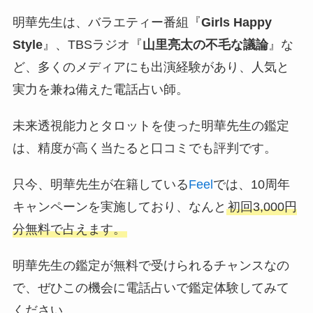
明華先生は、バラエティー番組『
Girls Happy
Style
』、TBSラジオ『
山里亮太の不毛な議論
』な
ど、多くのメディアにも出演経験があり、人気と
実力を兼ね備えた電話占い師。
未来透視能力とタロットを使った明華先生の鑑定
は、精度が高く当たると口コミでも評判です。
只今、明華先生が在籍している
Feel
では、10周年
キャンペーンを実施しており、なんと
初回3,000円
分無料で占えます。
明華先生の鑑定が無料で受けられるチャンスなの
で、ぜひこの機会に電話占いで鑑定体験してみて
ください。