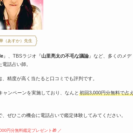
華（あすか）先生
le
』、TBSラジオ『
山里亮太の不毛な議論
』など、多くのメデ
た電話占い師。
は、精度が高く当たると口コミでも評判です。
年キャンペーンを実施しており、なんと
初回3,000円分無料で占
で、ぜひこの機会に電話占いで鑑定体験してみてください。
000円分無料鑑定プレゼント🎁 ／