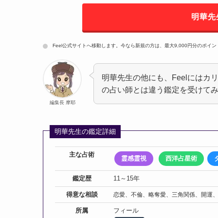
明華先
Feel公式サイトへ移動します。今なら新規の方は、最大9,000円分のポイ
明華先生の他にも、Feelには
の占い師とは違う鑑定を受けて
編集長 摩耶
明華先生の鑑定詳細
主な占術
霊感霊視
西洋占星術
鑑定歴
11～15年
得意な相談
恋愛、不倫、略奪愛、三角関係、開運
所属
フィール