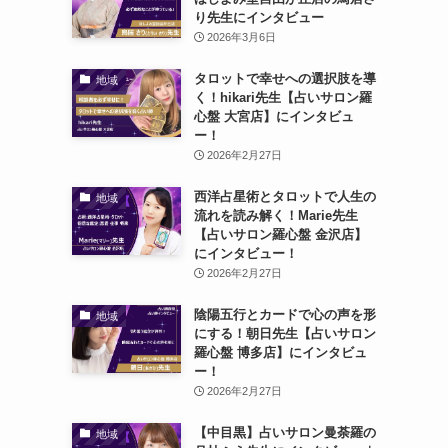
り先生にインタビュー
2026年3月6日
タロットで幸せへの選択肢を導
地域
く！hikari先生【占いサロン羅
心盤 大宮店】にインタビュ
ー！
2026年2月27日
西洋占星術とタロットで人生の
地域
流れを読み解く！Marie先生
【占いサロン羅心盤 金沢店】
にインタビュー！
2026年2月27日
陰陽五行とカードで心の声を形
地域
にする！朝日先生【占いサロン
羅心盤 博多店】にインタビュ
ー！
2026年2月27日
【中目黒】占いサロン曼荼羅の
地域