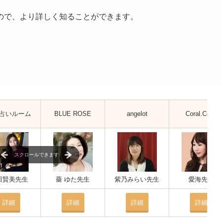
ので、より詳しく知ることができます。
占いルーム
BLUE ROSE
angelot
Coral.Color
スクロールできます
田賢美先生
薔 ゆた先生
紫乃みらい先生
愛海先生
詳細
詳細
詳細
詳細