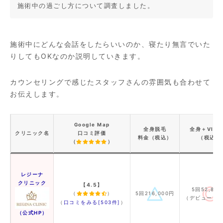
施術中の過ごし方について調査しました。
施術中にどんな会話をしたらいいのか、寝たり無言でいた
りしてもOKなのか説明していきます。
カウンセリングで感じたスタッフさんの雰囲気も合わせて
お伝えします。
Google Map
全身脱毛
全身＋VIO
クリニック名
口コミ評価
料金（税込）
（税込）
（
）
レジーナ
クリニック
【4.5】
5回52,80
（
）
5回216,000円
（デビュープ
（
口コミをみる[503件]
）
（公式HP）