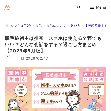
コ
Menu
ン
テ
ン
ミツケルTOP
脱毛
脱毛について
選び方
【医師監修】医療
ツ
へ
脱毛施術中は携帯・スマホは使える？寝ても
ス
いい？どんな会話をする？過ごし方まとめ
キ
ッ
【2026年8月版】
プ
PR
2026/02/17