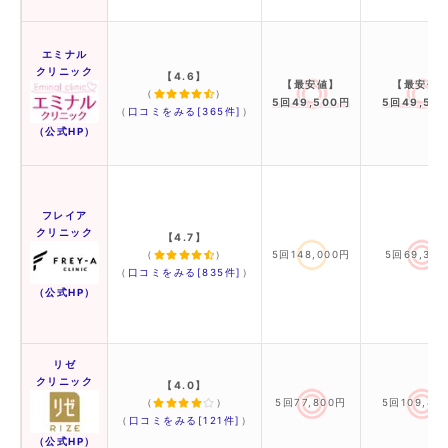
エミナル
クリニック
【4.6】
【最安値】
【最安値
（
）
5回49,500円
5回49,50
（
口コミをみる[365件]
）
（公式HP）
フレイア
クリニック
【4.7】
（
）
5回148,000円
5回69,30
（
口コミをみる[835件]
）
（公式HP）
リゼ
クリニック
【4.0】
（
）
5回77,800円
5回109,80
（
口コミをみる[121件]
）
（公式HP）