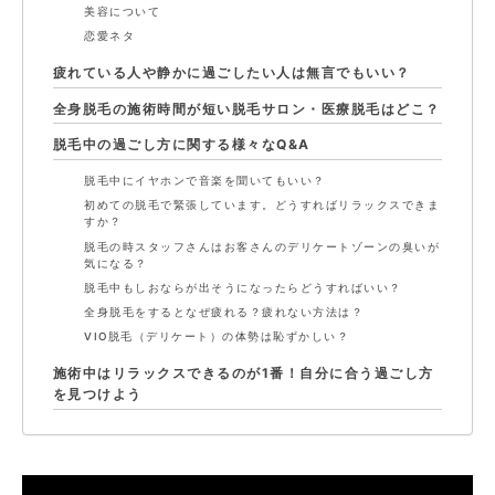
美容について
恋愛ネタ
疲れている人や静かに過ごしたい人は無言でもいい？
全身脱毛の施術時間が短い脱毛サロン・医療脱毛はどこ？
脱毛中の過ごし方に関する様々なQ&A
脱毛中にイヤホンで音楽を聞いてもいい？
初めての脱毛で緊張しています。どうすればリラックスできま
すか？
脱毛の時スタッフさんはお客さんのデリケートゾーンの臭いが
気になる？
脱毛中もしおならが出そうになったらどうすればいい？
全身脱毛をするとなぜ疲れる？疲れない方法は？
VIO脱毛（デリケート）の体勢は恥ずかしい？
施術中はリラックスできるのが1番！自分に合う過ごし方
を見つけよう