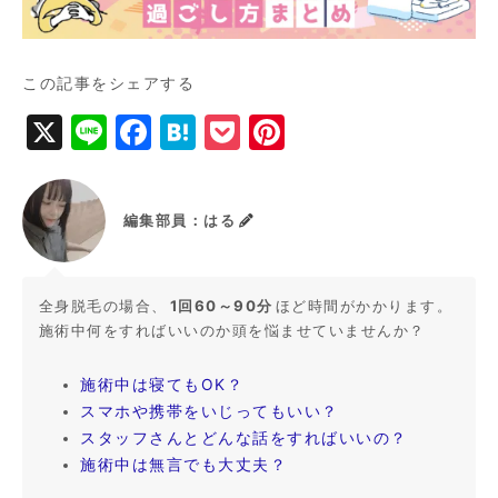
この記事をシェアする
X
Li
F
H
P
Pi
n
a
a
o
n
e
c
t
c
t
編集部員：はる
e
e
k
e
b
n
e
r
o
a
t
e
1回60～90分
全身脱毛の場合、
ほど時間がかかります。
施術中何をすればいいのか頭を悩ませていませんか？
o
st
k
施術中は寝てもOK？
スマホや携帯をいじってもいい？
スタッフさんとどんな話をすればいいの？
施術中は無言でも大丈夫？