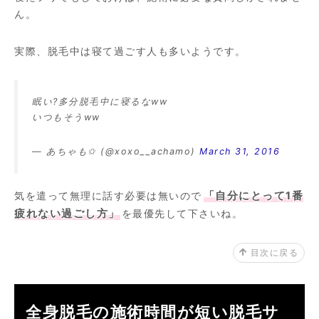
ん。
実際、脱毛中は寝て過ごす人も多いようです。
眠い?多分脱毛中に寝るなww
いつもそうww
— あちゃも✩ (@xoxo__achamo)
March 31, 2016
気を遣って無理に話す必要は無いので
「自分にとって1番
疲れない過ごし方」
を最優先して下さいね。
目次に戻る
全身脱毛の施術時間が短い脱毛サ