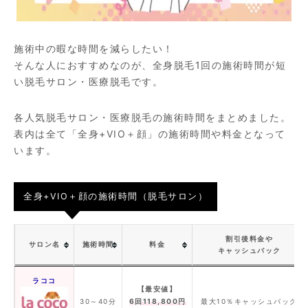
施術中の暇な時間を減らしたい！
そんな人におすすめなのが、全身脱毛1回の施術時間が短
い脱毛サロン・医療脱毛です。
各人気脱毛サロン・医療脱毛の施術時間をまとめました。
表内は全て「全身+VIO＋顔」の施術時間や料金となって
います。
全身+VIO＋顔の施術時間（脱毛サロン）
割引後料金や
サロン名
施術時間
料金
キャッシュバック
ラココ
【最安値】
6回118,800円
30～40分
最大10％キャッシュバック