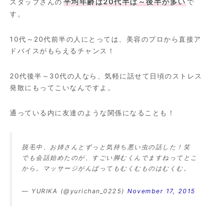
スタッフさんの
平均年齢は20代半ば～後半が多い
で
す。
10代～20代前半の人にとっては、美容のプロから直接ア
ドバイスがもらえるチャンス！
20代後半～30代の人なら、気軽に話せて日頃のストレス
発散にもってこいなんですよ。
通っている内に友達のような関係になることも！
脱毛中、お姉さんとずっと気持ち悪い虫の話した！笑
でも会話始めたのが、すごい脚むくんでますねってとこ
から。マッサージがんばってもむくむものはむくむ。
— YURIKA (@yurichan_0225)
November 17, 2015